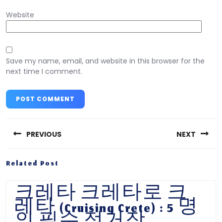
Website
Save my name, email, and website in this browser for the
next time I comment.
Post
navigation
PREVIOUS
NEXT
Previous
Next
Related Post
post:
post:
크레타 크레타로 크
레타 (Cruising Crete) : 5 명