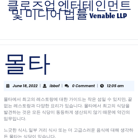
Skip
클로즈업 엔터테인먼트
to
및 미디어 법률 Venable LLP
content
Skip
to
content
몰타
June
ibbof
June 18, 2022
|
ibbof
|
0 Comment
|
12:05 am
18,
2022
몰타에서 최고의 레스토랑에 대한 가이드는 작은 섬일 수 있지만, 끝
없는 레스토랑과 다양한 요리가 있습니다. 몰타에서 최고의 식당을
발견하는 것은 모든 식당이 동등하게 생산되지 않기 때문에 약간의
임무입니다.
느긋한 식사, 일부 거리 식사 또는 더 고급스러운 음식에 대해 생각하
든 몰타는 식당이 있습니다.