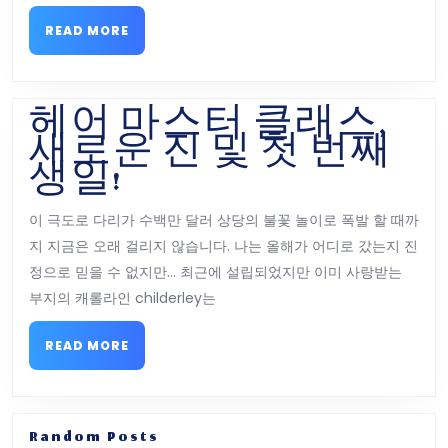
필
있
수
는
READ
READ MORE
MORE
정
7
거
개
장
의
헤어 마스터 클래스,
최
새로운 진 및 첫 번째
고
헤
생일!
의
어
이 극도로 다리가 수백만 달러 상당의 불꽃 놀이로 폭발 할 때까
교
마
지 지금은 오래 걸리지 않습니다. 나는 올해가 어디로 갔는지 진
회
스
정으로 믿을 수 없지만… 최근에 설립되었지만 이미 사랑받는
–
터
부지의 캐롤라인 childerley는
Akla
클
의
래
READ
READ MORE
MORE
Visit
스,
Igle
새
여
로
Random Posts