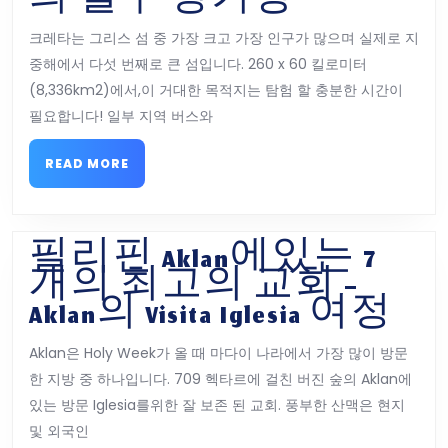
크
의 필수 정거장
레
크레타는 그리스 섬 중 가장 크고 가장 인구가 많으며 실제로 지
타
중해에서 다섯 번째로 큰 섬입니다. 260 x 60 킬로미터
크
(8,336km2)에서,이 거대한 목적지는 탐험 할 충분한 시간이
레
필요합니다! 일부 지역 버스와
타
로
READ
READ MORE
MORE
크
레
타
필리핀 Aklan에있는 7
(Cruising
개의 최고의 교회 –
Crete)
필
Aklan의 Visita Iglesia 여정
:
리
Aklan은 Holy Week가 올 때 마다이 나라에서 가장 많이 방문
5
핀
한 지방 중 하나입니다. 709 헥타르에 걸친 버진 숲의 Aklan에
명
Akla
있는 방문 Iglesia를위한 잘 보존 된 교회. 풍부한 산맥은 현지
의
에
및 외국인