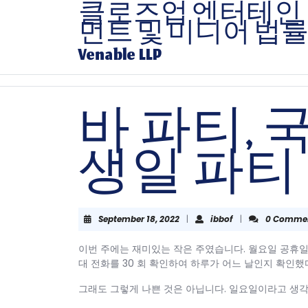
Skip
클로즈업 엔터테인
to
먼트 및 미디어 법
content
Skip
Venable LLP
to
content
바 파티, 
생일 파티
September
ibbof
September 18, 2022
|
ibbof
|
0 Comme
18,
2022
이번 주에는 재미있는 작은 주였습니다. 월요일 공휴일
대 전화를 30 회 확인하여 하루가 어느 날인지 확인
그래도 그렇게 나쁜 것은 아닙니다. 일요일이라고 생각