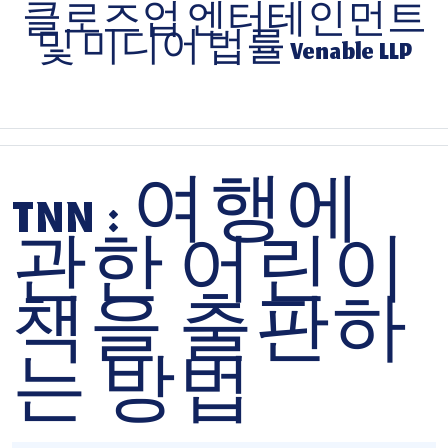
Skip
클로즈업 엔터테인먼트
to
및 미디어 법률 Venable LLP
content
Skip
to
content
TNN : 여행에
관한 어린이
책을 출판하
는 방법